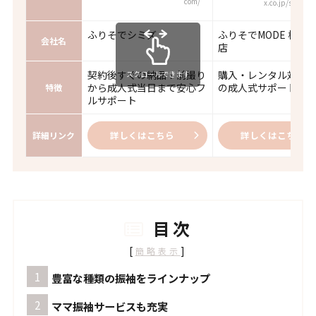
com/
x.co.jp/shops/
ふりそでシミズ
ふりそでMODE 横浜
会社名
店
契約後すぐの納品！前撮り
購入・レンタル対応
スクロールできます
から成人式当日まで安心フ
の成人式サポート
特徴
ルサポート
詳しくはこちら
詳しくはこちら
詳細リンク
目次
[
]
簡略表示
豊富な種類の振袖をラインナップ
ママ振袖サービスも充実