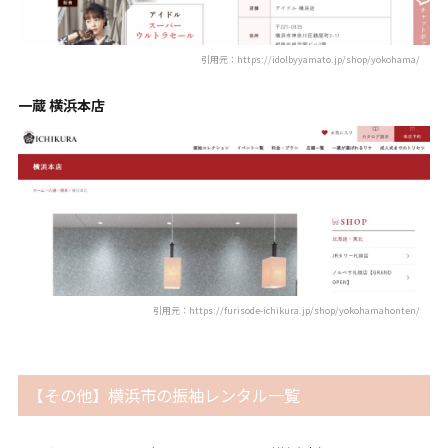
引用元：https://idolbyyamato.jp/shop/yokohama/
一蔵 横浜本店
引用元：https://furisode-ichikura.jp/shop/yokohamahonten/
【その他】横浜市の振袖レンタル一覧