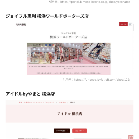
引用元：https://portal.kimono-hearts.co.jp/shop/yokohama
ジョイフル恵利 横浜ワールドポーターズ店
引用元：https://furisode.joyful-eli.com/shop/105/
アイドルbyやまと 横浜店