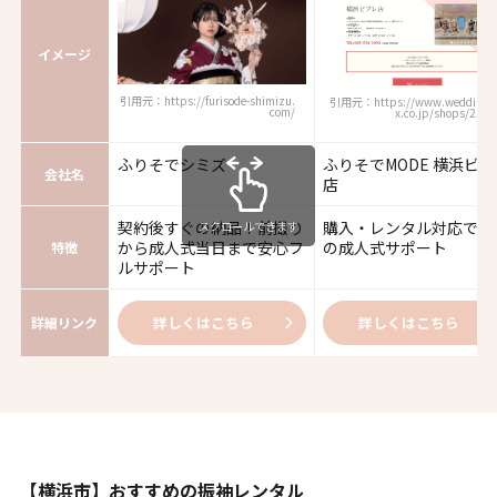
イメージ
引用元：https://furisode-shimizu.
引用元：https://www.weddingb
com/
x.co.jp/shops/2391
ふりそでシミズ
ふりそでMODE 横浜ビブ
会社名
店
契約後すぐの納品！前撮り
購入・レンタル対応で安
スクロールできます
から成人式当日まで安心フ
の成人式サポート
特徴
ルサポート
詳しくはこちら
詳しくはこちら
詳細リンク
【横浜市】おすすめの振袖レンタル