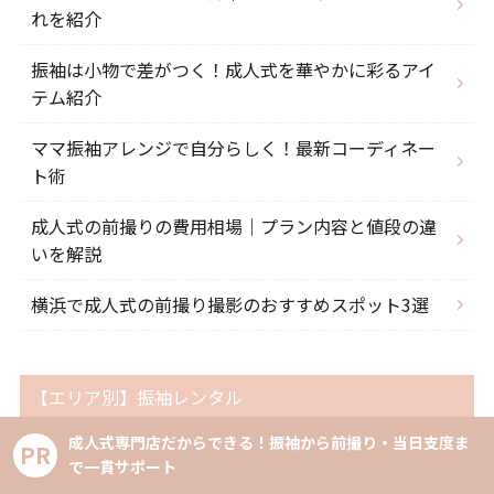
れを紹介
振袖は小物で差がつく！成人式を華やかに彩るアイ
テム紹介
ママ振袖アレンジで自分らしく！最新コーディネー
ト術
成人式の前撮りの費用相場｜プラン内容と値段の違
いを解説
横浜で成人式の前撮り撮影のおすすめスポット3選
【エリア別】振袖レンタル
成人式専門店だからできる！振袖から前撮り・当日支度ま
PR
【金沢区】おすすめの振袖レンタル3選｜成人式・前
で一貫サポート
撮り対応