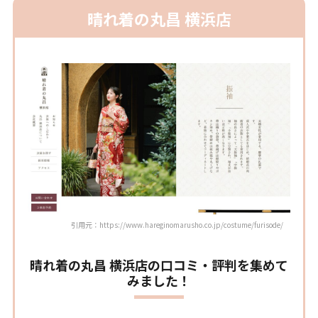
晴れ着の丸昌 横浜店
引用元：https://www.hareginomarusho.co.jp/costume/furisode/
晴れ着の丸昌 横浜店の口コミ・評判を集めて
みました！