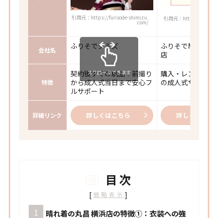
引用元：https://furisode-shimizu.
引用元：https://www.we
com/
x.co.jp/sh
ふりそでシミズ
ふりそでMODE 
会社名
店
契約後すぐの納品！前撮り
購入・レンタル対
スクロールできます
から成人式当日まで安心フ
の成人式サポート
特徴
ルサポート
詳しくはこちら
詳しくはこち
詳細リンク
目次
[
]
簡略表示
晴れ着の丸昌 横浜店の特徴①：衣装への強