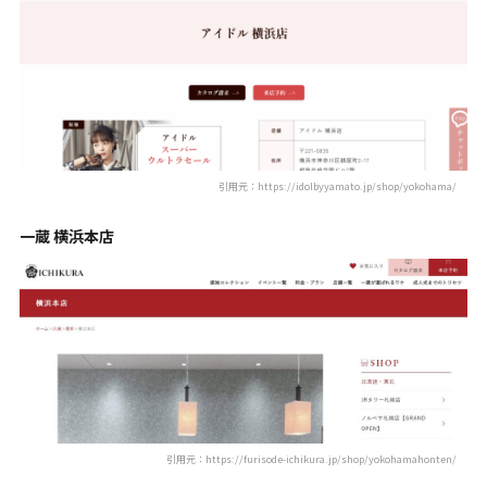
引用元：https://idolbyyamato.jp/shop/yokohama/
一蔵 横浜本店
引用元：https://furisode-ichikura.jp/shop/yokohamahonten/