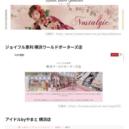
引用元：https://portal.kimono-hearts.co.jp/shop/yokohama
ジョイフル恵利 横浜ワールドポーターズ店
引用元：https://furisode.joyful-eli.com/shop/105/
アイドルbyやまと 横浜店