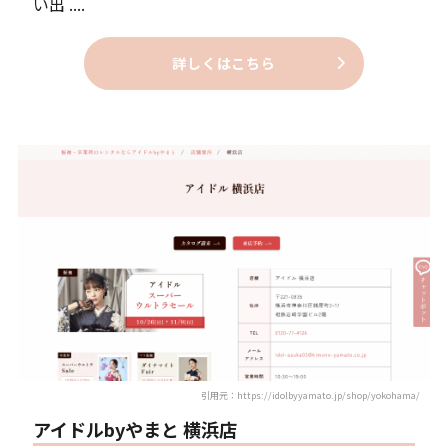
い出 ....
詳しくはこちら
引用元：https://idolbyyamato.jp/shop/yokohama/
アイドルbyやまと 横浜店