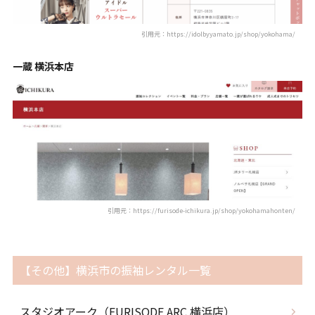
引用元：https://idolbyyamato.jp/shop/yokohama/
一蔵 横浜本店
引用元：https://furisode-ichikura.jp/shop/yokohamahonten/
【その他】横浜市の振袖レンタル一覧
スタジオアーク（FURISODE ARC 横浜店）