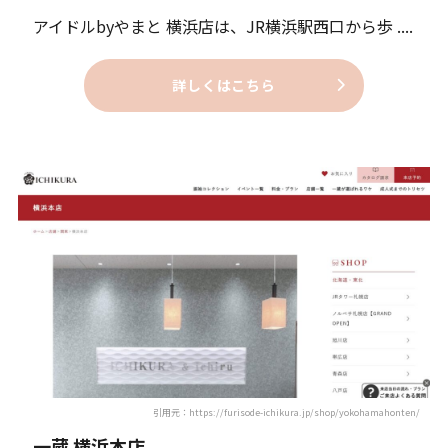
アイドルbyやまと 横浜店は、JR横浜駅西口から歩 ....
詳しくはこちら
引用元：https://furisode-ichikura.jp/shop/yokohamahonten/
一蔵 横浜本店