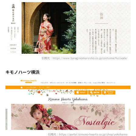
引用元：https://www.hareginomarusho.co.jp/costume/furisode/
キモノハーツ横浜
引用元：https://portal.kimono-hearts.co.jp/shop/yokohama